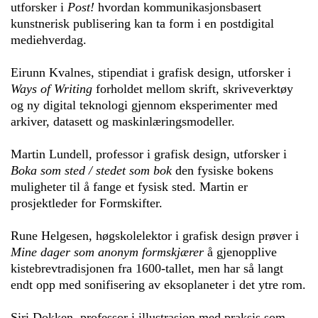
utforsker i
Post!
hvordan kommunikasjonsbasert
kunstnerisk publisering kan ta form i en postdigital
mediehverdag.
Eirunn Kvalnes, stipendiat i grafisk design, utforsker i
Ways of Writing
forholdet mellom skrift, skriveverktøy
og ny digital teknologi gjennom eksperimenter med
arkiver, datasett og maskinlæringsmodeller.
Martin Lundell, professor i grafisk design, utforsker i
Boka som sted / stedet som bok
den fysiske bokens
muligheter til å fange et fysisk sted. Martin er
prosjektleder for Formskifter.
Rune Helgesen, høgskolelektor i grafisk design prøver i
Mine dager som anonym formskjærer
å gjenopplive
kistebrevtradisjonen fra 1600-tallet, men har så langt
endt opp med sonifisering av eksoplaneter i det ytre rom.
Siri Dokken, professor i illustrasjon med praksis som