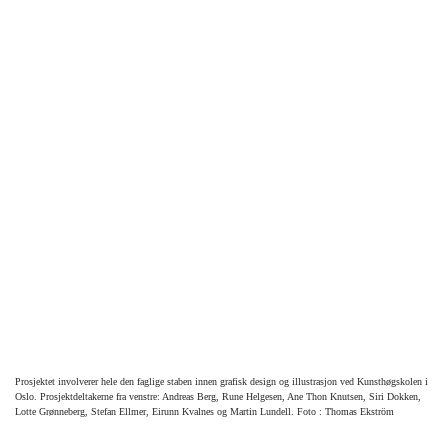
Prosjektet involverer hele den faglige staben innen grafisk design og illustrasjon ved Kunsthøgskolen i
Oslo. Prosjektdeltakerne fra venstre: Andreas Berg, Rune Helgesen, Ane Thon Knutsen, Siri Dokken,
Lotte Grønneberg, Stefan Ellmer, Eirunn Kvalnes og Martin Lundell. Foto : Thomas Ekström